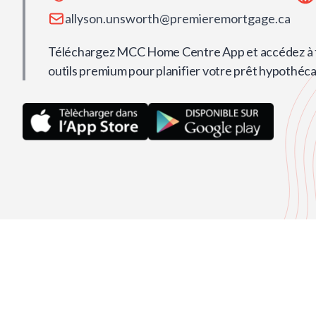
allyson.unsworth@premieremortgage.ca
Téléchargez MCC Home Centre App et accédez à t
outils premium pour planifier votre prêt hypothéca