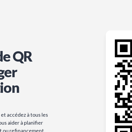
de QR
ger
tion
et accédez à tous les
s aider à planifier
t ou refinancement.