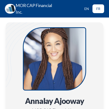
MOR CAP Financial
EN
FR
Inc.
Annalay Ajooway