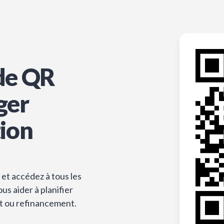
de QR
ger
tion
et accédez à tous les
s aider à planifier
t ou refinancement.