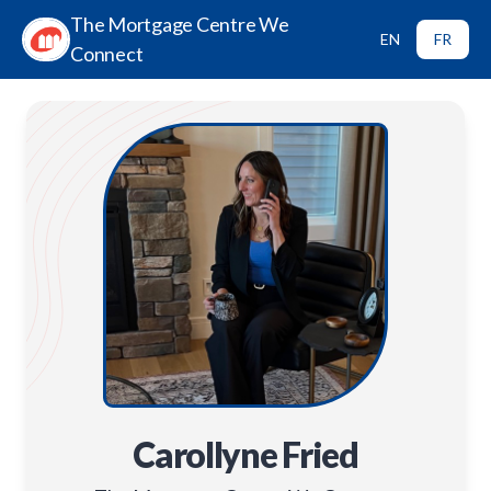
The Mortgage Centre We
EN
FR
Connect
Carollyne Fried