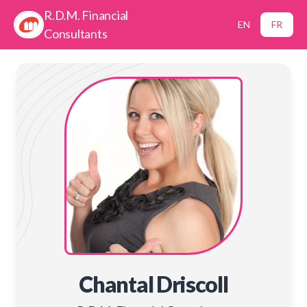
R.D.M. Financial
EN
FR
Consultants
Chantal Driscoll