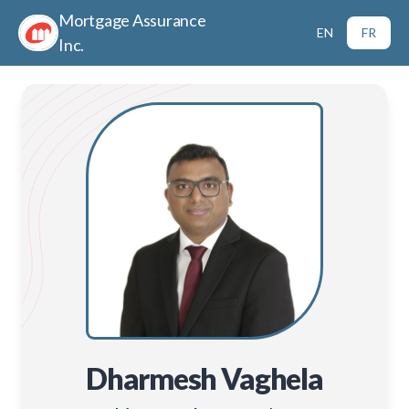
Mortgage Assurance
EN
FR
Inc.
Dharmesh Vaghela