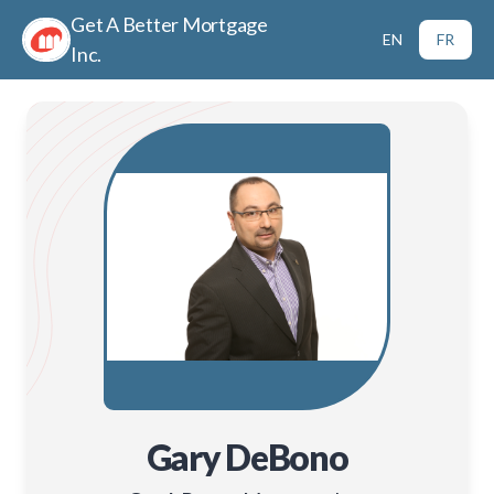
Get A Better Mortgage
EN
FR
Inc.
Gary DeBono