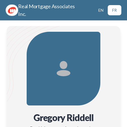
Real Mortgage Associates
EN
FR
Inc.
Gregory Riddell