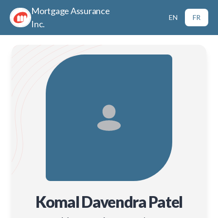
Mortgage Assurance
EN
FR
Inc.
Komal Davendra Patel