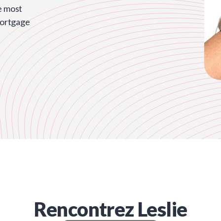
e most
mortgage
Rencontrez
Leslie