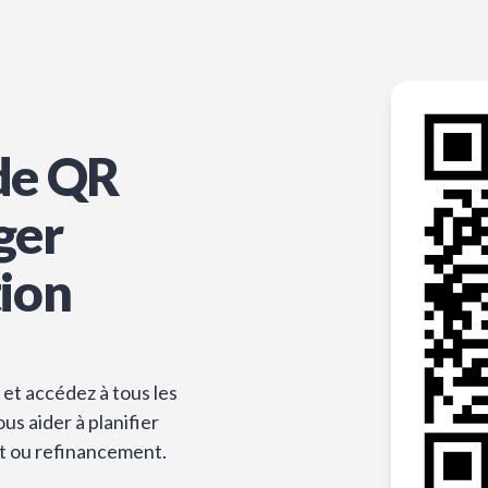
de QR
ger
tion
et accédez à tous les
s aider à planifier
t ou refinancement.