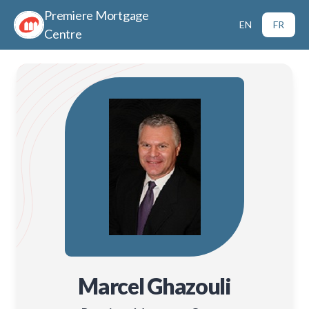
Premiere Mortgage
EN
FR
Centre
Marcel Ghazouli