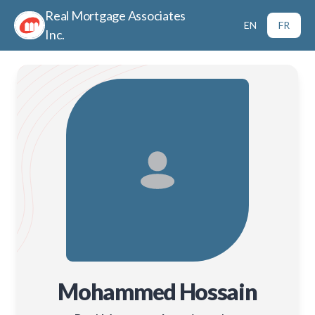
Real Mortgage Associates
EN
FR
Inc.
Mohammed Hossain