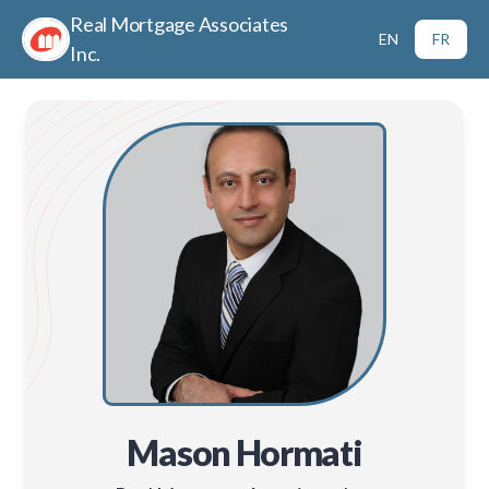
Real Mortgage Associates
EN
FR
Inc.
Mason Hormati