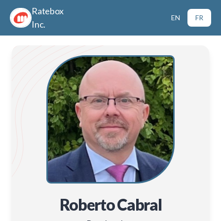
Ratebox
EN
FR
Inc.
Roberto Cabral