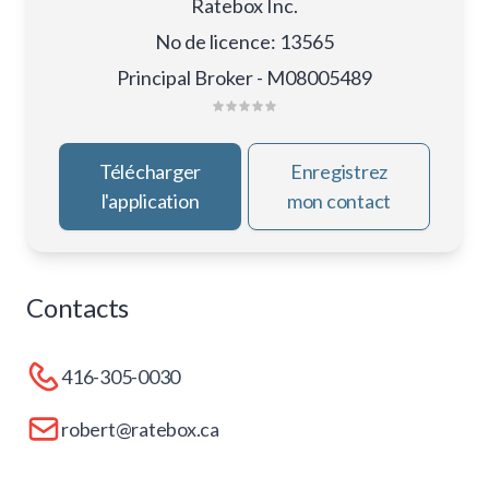
Ratebox Inc.
No de licence
:
13565
Principal Broker - M08005489
Télécharger
Enregistrez
l'application
mon contact
Contacts
416-305-0030
robert@ratebox.ca