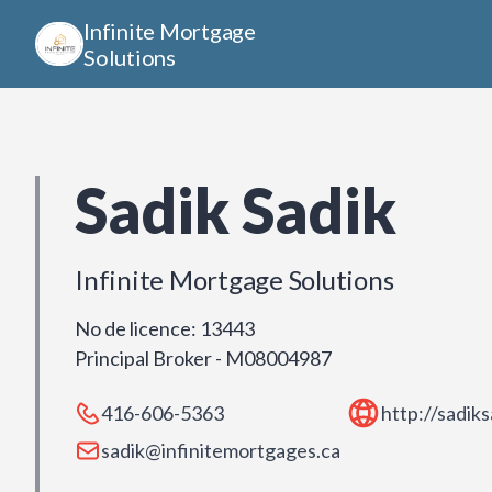
Infinite Mortgage
Solutions
Sadik Sadik
Infinite Mortgage Solutions
No de licence
:
13443
Principal Broker - M08004987
416-606-5363
http://sadik
sadik@infinitemortgages.ca