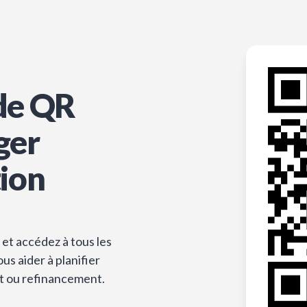
de QR
ger
tion
et accédez à tous les
s aider à planifier
t ou refinancement.