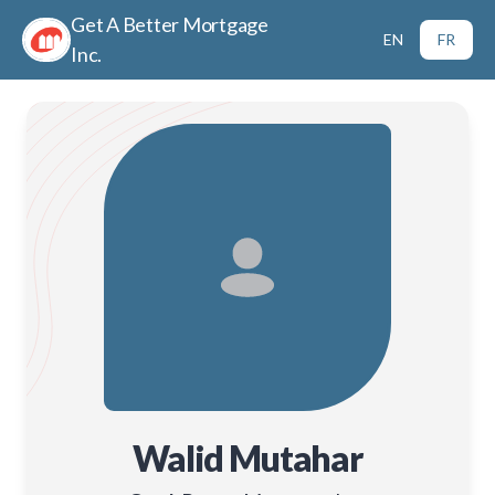
Get A Better Mortgage
EN
FR
Inc.
Walid Mutahar