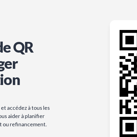
de QR
ger
tion
et accédez à tous les
s aider à planifier
t ou refinancement.